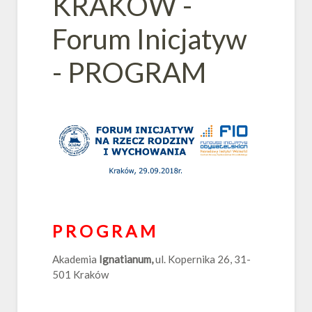
KRAKÓW -
Forum Inicjatyw
- PROGRAM
P R O G R A M
Akademia
Ignatianum,
ul. Kopernika 26, 31-
501 Kraków